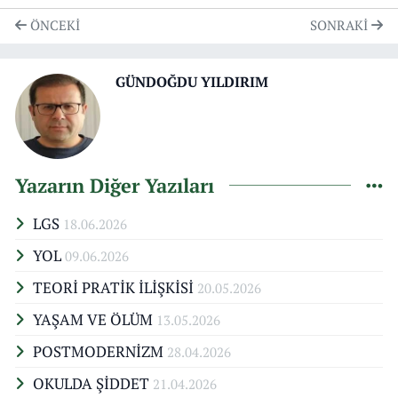
ÖNCEKI
SONRAKI
GÜNDOĞDU YILDIRIM
Yazarın Diğer Yazıları
LGS
18.06.2026
YOL
09.06.2026
TEORİ PRATİK İLİŞKİSİ
20.05.2026
YAŞAM VE ÖLÜM
13.05.2026
POSTMODERNİZM
28.04.2026
OKULDA ŞİDDET
21.04.2026