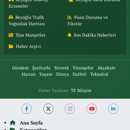
Eczaneler
Beyoğlu Trafik
Puan Durumu ve
Yoğunluk Haritası
Fikstür
Tüm Manşetler
Son Dakika Haberleri
Haber Arşivi
Gündem
Şanlıurfa
Siverek
Viranşehir
Akçakale
Harran
Yaşam
Dünya
Halfeti
Teknoloji
Haber Yazılımı:
TE Bilişim
Ana Sayfa
Kategoriler