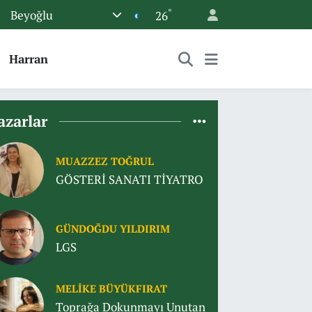
°
Beyoğlu
26
Harran
azarlar
MUAZZEZ TOĞRUL
GÖSTERİ SANATI TİYATRO
GÜNDOĞDU YILDIRIM
LGS
MELIKE BÜYÜKFIRAT
Toprağa Dokunmayı Unutan