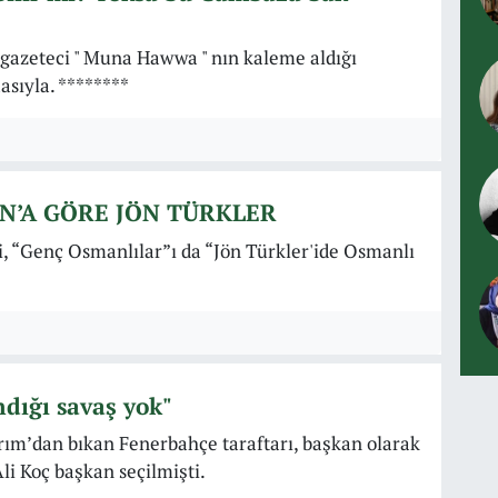
 gazeteci " Muna Hawwa " nın kaleme aldığı
asıyla. ********
AN’A GÖRE JÖN TÜRKLER
 ki, “Genç Osmanlılar”ı da “Jön Türkler'ide Osmanlı
ndığı savaş yok"
rım’dan bıkan Fenerbahçe taraftarı, başkan olarak
Ali Koç başkan seçilmişti.