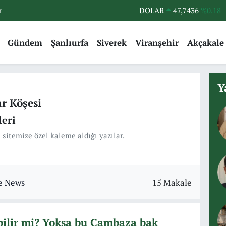
r
DOLAR
47,7436
%0.18
EURO
55,2510
%0.32
Gündem
Şanlıurfa
Siverek
Viranşehir
Akçakale
STERLİN
64,4811
%0.38
GRAM ALTIN
6660.55
%0.03
BİST100
13.779
%-14
Y
ar Köşesi
BITCOIN
64.960,21
%0.87
eri
 sitemize özel kaleme aldığı yazılar.
15 Makale
bilir mi? Yoksa bu Cambaza bak