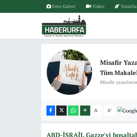
Foto Galeri
Video
Yazarla
Misafir Yaz
Tüm Makalel
Misafir yazarların
-
+
A
A
ABD-İSRAİL Gazze'yi boşalta