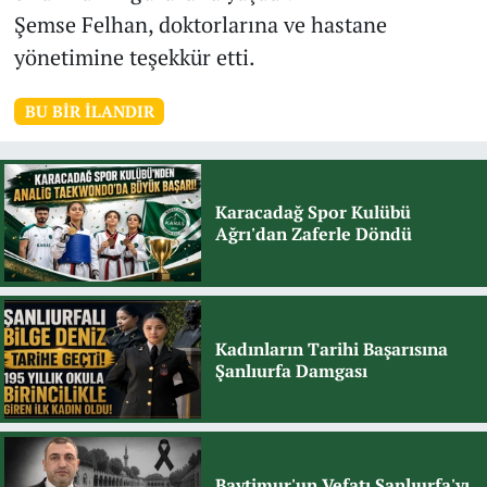
Şemse Felhan, doktorlarına ve hastane
yönetimine teşekkür etti.
BU BIR İLANDIR
Karacadağ Spor Kulübü
Ağrı'dan Zaferle Döndü
Kadınların Tarihi Başarısına
Şanlıurfa Damgası
Baytimur'un Vefatı Şanlıurfa'yı