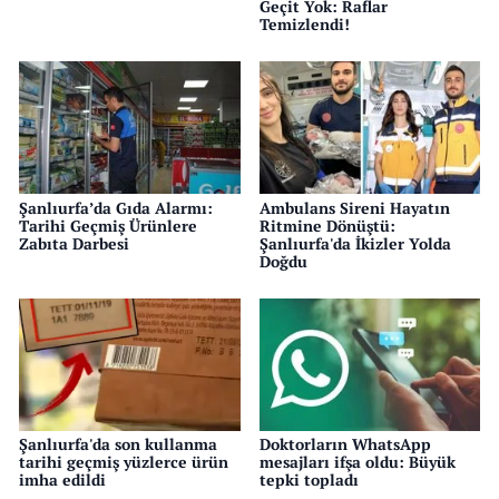
Geçit Yok: Raflar
Temizlendi!
Şanlıurfa’da Gıda Alarmı:
Ambulans Sireni Hayatın
Tarihi Geçmiş Ürünlere
Ritmine Dönüştü:
Zabıta Darbesi
Şanlıurfa'da İkizler Yolda
Doğdu
Şanlıurfa'da son kullanma
Doktorların WhatsApp
tarihi geçmiş yüzlerce ürün
mesajları ifşa oldu: Büyük
imha edildi
tepki topladı