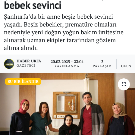
bebek sevinci
Şanlıurfa’da bir anne beşiz bebek sevinci
yaşadı. Beşiz bebekler, prematüre olmaları
nedeniyle yeni doğan yoğun bakım ünitesine
alınarak uzman ekipler tarafından gözlem
altına alındı.
HABER URFA
20.03.2025 - 22:04
3
1
GAZETECI
YAYINLANMA
PAYLAŞIM
OKUNM
BU BIR İLANDIR