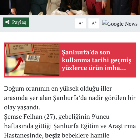
Paylaş
-
+
A
A
Şanlıurfa'da son
kullanma tarihi geçmiş
yüzlerce ürün imha
edildi
Doğum oranının en yüksek olduğu iller
arasında yer alan Şanlıurfa’da nadir görülen bir
olay yaşandı.
Şemse Felhan (27), gebeliğinin 9'uncu
haftasında gittiği Şanlıurfa Eğitim ve Araştırma
Hastanesinde,
beşiz
bebeklere hamile