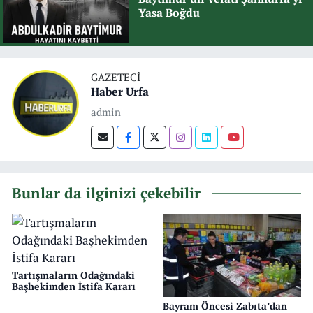
Yasa Boğdu
GAZETECI
Haber Urfa
admin
Bunlar da ilginizi çekebilir
Tartışmaların Odağındaki
Başhekimden İstifa Kararı
Bayram Öncesi Zabıta’dan