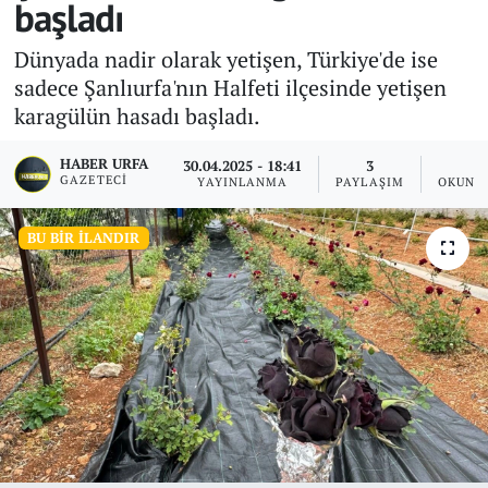
başladı
Dünyada nadir olarak yetişen, Türkiye'de ise
sadece Şanlıurfa'nın Halfeti ilçesinde yetişen
karagülün hasadı başladı.
HABER URFA
30.04.2025 - 18:41
3
1
GAZETECI
YAYINLANMA
PAYLAŞIM
OKUNM
BU BIR İLANDIR