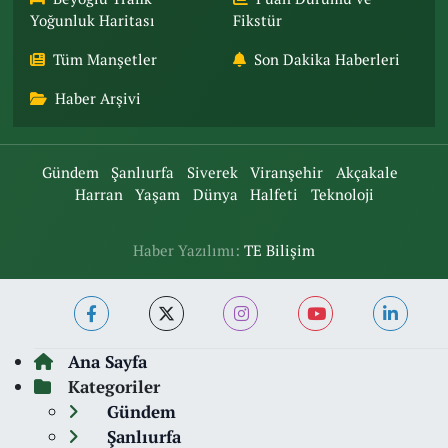
Yoğunluk Haritası
Fikstür
Tüm Manşetler
Son Dakika Haberleri
Haber Arşivi
Gündem
Şanlıurfa
Siverek
Viranşehir
Akçakale
Harran
Yaşam
Dünya
Halfeti
Teknoloji
Haber Yazılımı:
TE Bilişim
Ana Sayfa
Kategoriler
Gündem
Şanlıurfa