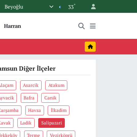
°
Beyoğlu
33
Harran
amsun Diğer İlçeler
Alaçam
Asarcik
Atakum
Ayvacik
Bafra
Canik
Çarşamba
Havza
İlkadim
Kavak
Ladik
Salipazari
Tekkeköy
Terme
Vezirköprü