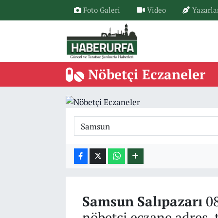
Foto Galeri
Video
Yazarla
Nöbetçi Eczaneler
Samsun
Salıpazarı
08
nöbetçi eczane adres, 