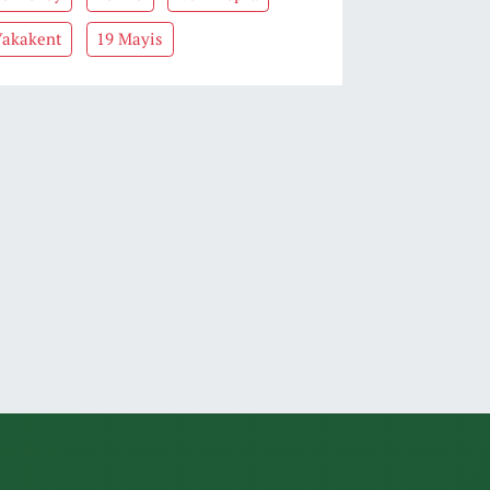
Yakakent
19 Mayis