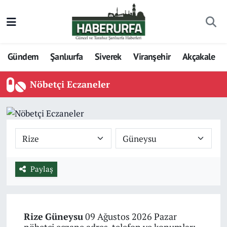
Gündem
Şanlıurfa
Siverek
Viranşehir
Akçakale
Nöbetçi Eczaneler
Paylaş
Rize
Güneysu
09 Ağustos 2026 Pazar