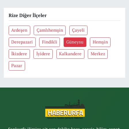
Rize Diğer İlçeler
Ardeşen
Çamlıhemşin
Çayeli
Derepazari
Findikli
Güneysu
Hemşin
İkizdere
İyidere
Kalkandere
Merkez
Pazar