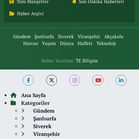
Tüm Manşetler
Son Dakika Haberleri
Haber Arşivi
Gündem
Şanlıurfa
Siverek
Viranşehir
Akçakale
Harran
Yaşam
Dünya
Halfeti
Teknoloji
Haber Yazılımı:
TE Bilişim
Ana Sayfa
Kategoriler
Gündem
Şanlıurfa
Siverek
Viranşehir