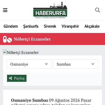
Gündem
Şanlıurfa
Siverek
Viranşehir
Akçakale
Nöbetçi Eczaneler
Paylaş
Osmaniye
Sumbas
09 Ağustos 2026 Pazar