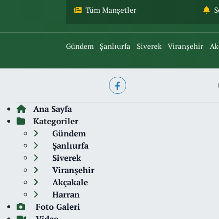
Tüm Manşetler
S
Gündem
Şanlıurfa
Siverek
Viranşehir
Ak
Ana Sayfa
Kategoriler
Gündem
Şanlıurfa
Siverek
Viranşehir
Akçakale
Harran
Foto Galeri
Video