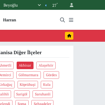
°
Beyoğlu
27
Harran
anisa Diğer İlçeler
Ahmetli
Akhisar
Alaşehiir
Demirci
Gölmarmara
Gördes
Kirkağaç
Köprübaşi
Kula
alihli
Sarigöl
Saruhanli
Selendi
Soma
Şehzadeler