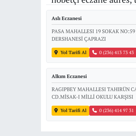
Aslı Eczanesi
PASA MAHALLESI 19 SOKAK NO:59 
DERSHANESİ ÇAPRAZI
Yol Tarifi Al
0 (236) 413 73 43
Alkım Eczanesi
RAGIPBEY MAHALLESI TAHIRÜN CA
CD.MİSAK-I MİLLİ OKULU KARŞISI
Yol Tarifi Al
0 (236) 414 97 31