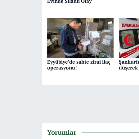
Evinde Silahlı Olay
Eyyübiye’de sahte zirai ilaç
Şanlıurf
operasyonu!
düşerek 
Yorumlar