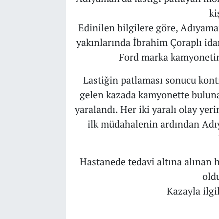
ki
Edinilen bilgilere göre, Adıyam
yakınlarında İbrahim Çoraplı id
Ford marka kamyonetin 
Lastiğin patlaması sonucu kon
gelen kazada kamyonette bulunan
yaralandı. Her iki yaralı olay yer
ilk müdahalenin ardından Adı
Hastanede tedavi altına alınan he
old
Kazayla ilgi