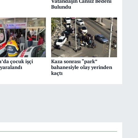
Vatandaşın Cansız Bedeni
Bulundu
a’da çocuk işçi
Kaza sonrası “park”
yaralandı
bahanesiyle olay yerinden
kaçtı