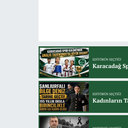
EDITÖRÜN SEÇTIĞI
Karacadağ Sp
EDITÖRÜN SEÇTIĞI
Kadınların T