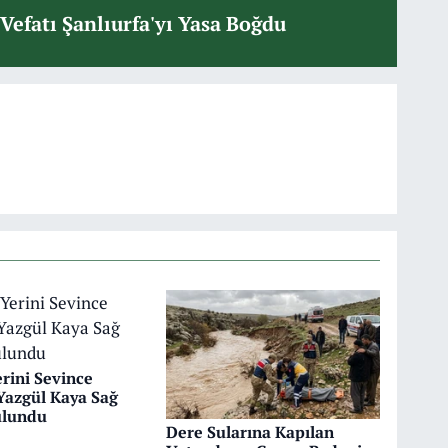
Vefatı Şanlıurfa'yı Yasa Boğdu
rini Sevince
 Yazgül Kaya Sağ
ulundu
Dere Sularına Kapılan