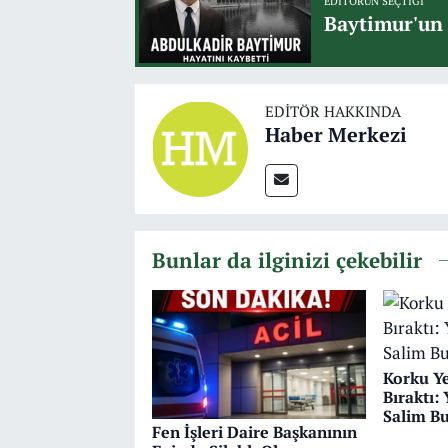
EDITÖRÜN SEÇTIĞI
Baytimur'un 
EDITÖR HAKKINDA
Haber Merkezi
Bunlar da ilginizi çekebilir
Korku Ye
Bıraktı:
Salim B
Fen İşleri Daire Başkanının