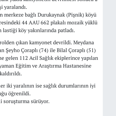
şi yaralandı.
an merkeze bağlı Durukaynak (Pişnik) köyü
aresindeki 44 AAU 662 plakalı mozaik yüklü
lastiği köy yakınlarında patladı.
trolden çıkan kamyonet devrildi. Meydana
 Şeyho Çoraplı (74) ile Bilal Çoraplı (51)
ine gelen 112 Acil Sağlık ekiplerince yapılan
yaman Eğitim ve Araştırma Hastanesine
kaldırıldı.
r iki yaralının ise sağlık durumlarının iyi
uğu öğrenildi.
li soruşturma sürüyor.