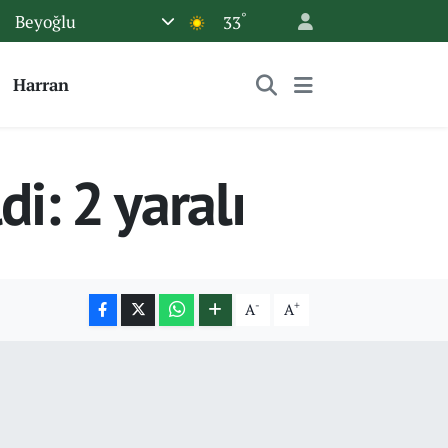
°
Beyoğlu
33
Harran
i: 2 yaralı
-
+
A
A