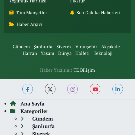
Yoğunluk Haritası
Fikstür
Tüm Manşetler
Son Dakika Haberleri
Haber Arşivi
Gündem
Şanlıurfa
Siverek
Viranşehir
Akçakale
Harran
Yaşam
Dünya
Halfeti
Teknoloji
Haber Yazılımı:
TE Bilişim
Ana Sayfa
Kategoriler
Gündem
Şanlıurfa
Siverek