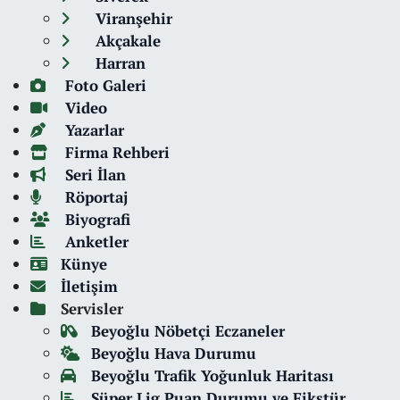
Viranşehir
Akçakale
Harran
Foto Galeri
Video
Yazarlar
Firma Rehberi
Seri İlan
Röportaj
Biyografi
Anketler
Künye
İletişim
Servisler
Beyoğlu Nöbetçi Eczaneler
Beyoğlu Hava Durumu
Beyoğlu Trafik Yoğunluk Haritası
Süper Lig Puan Durumu ve Fikstür