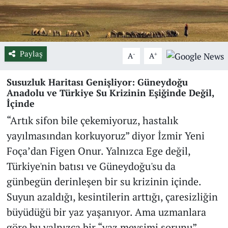
Paylaş
-
+
A
A
Susuzluk Haritası Genişliyor: Güneydoğu
Anadolu ve Türkiye Su Krizinin Eşiğinde Değil,
İçinde
“Artık sifon bile çekemiyoruz, hastalık
yayılmasından korkuyoruz” diyor İzmir Yeni
Foça’dan Figen Onur. Yalnızca Ege değil,
Türkiye'nin batısı ve Güneydoğu'su da
günbegün derinleşen bir su krizinin içinde.
Suyun azaldığı, kesintilerin arttığı, çaresizliğin
büyüdüğü bir yaz yaşanıyor. Ama uzmanlara
göre bu yalnızca bir “yaz mevsimi sorunu”