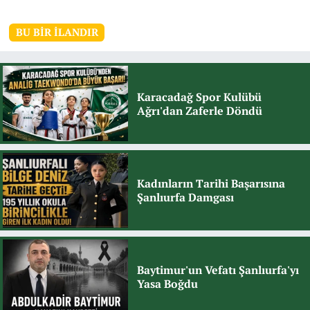
BU BIR İLANDIR
Karacadağ Spor Kulübü
Ağrı'dan Zaferle Döndü
Kadınların Tarihi Başarısına
Şanlıurfa Damgası
Baytimur'un Vefatı Şanlıurfa'yı
Yasa Boğdu