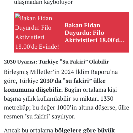
ulaşmadan kayboluyor
Bakan Fidan
Duyurdu: Filo
Aktivistleri 18.00'de
Evinde!
2030 Uyarısı: Türkiye “Su Fakiri” Olabilir
Birleşmiş Milletler’in 2024 İklim Raporu’na
göre, Türkiye
2030’da “su fakiri” ülke
konumuna düşebilir.
Bugün ortalama kişi
başına yıllık kullanılabilir su miktarı 1330
metreküp; bu değer 1000’in altına düşerse, ülke
resmen "su fakiri" sayılıyor.
Ancak bu ortalama
bölgelere göre büyük