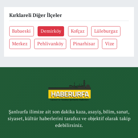
Kırklareli Diğer İlçeler
Babaeski
Demirköy
Kofçaz
Lüleburgaz
Merkez
Pehlivanköy
Pinarhisar
Vize
Şanlıurfa ilimize ait son dakika kaza, asayiş, bilim, sanat,
siyaset, kültür haberlerini tarafsız ve objektif olarak takip
edebilirsiniz.