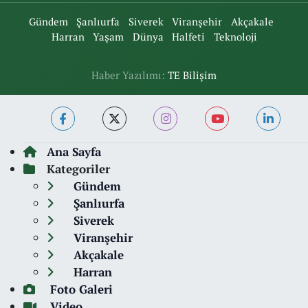
Gündem
Şanlıurfa
Siverek
Viranşehir
Akçakale
Harran
Yaşam
Dünya
Halfeti
Teknoloji
Haber Yazılımı:
TE Bilişim
Ana Sayfa
Kategoriler
Gündem
Şanlıurfa
Siverek
Viranşehir
Akçakale
Harran
Foto Galeri
Video