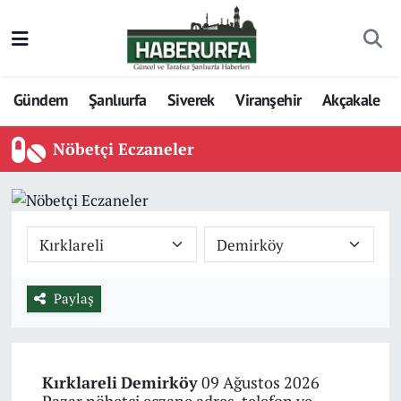
Gündem
Şanlıurfa
Siverek
Viranşehir
Akçakale
Nöbetçi Eczaneler
Paylaş
Kırklareli
Demirköy
09 Ağustos 2026