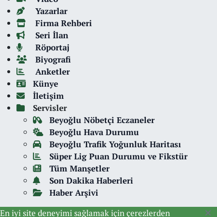
Yazarlar
Firma Rehberi
Seri İlan
Röportaj
Biyografi
Anketler
Künye
İletişim
Servisler
Beyoğlu Nöbetçi Eczaneler
Beyoğlu Hava Durumu
Beyoğlu Trafik Yoğunluk Haritası
Süper Lig Puan Durumu ve Fikstür
Tüm Manşetler
Son Dakika Haberleri
Haber Arşivi
En iyi site deneyimi sağlamak için çerezlerden