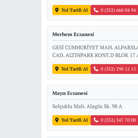
Yol Tarifi Al
0 (352) 666 04 94
Merhem Eczanesi
GESİ CUMHURİYET MAH. ALPARSLA
CAD. ALTINPARK KONT.D BLOK 17 
Yol Tarifi Al
0 (352) 290 12 15
Mayıs Eczanesi
Selçuklu Mah. Alagöz Sk. 98 A
Yol Tarifi Al
0 (352) 347 70 00