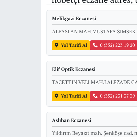
Melikgazi Eczanesi
ALPASLAN MAH.MUSTAFA SIMSEK 
Yol Tarifi Al
0 (352) 223 19 20
Elif Optik Eczanesi
TACETTIN VELI MAH.LALEZADE CA
Yol Tarifi Al
0 (352) 231 37 39
Aslıhan Eczanesi
Yıldırım Beyazıt mah. Şenköşe cad. 