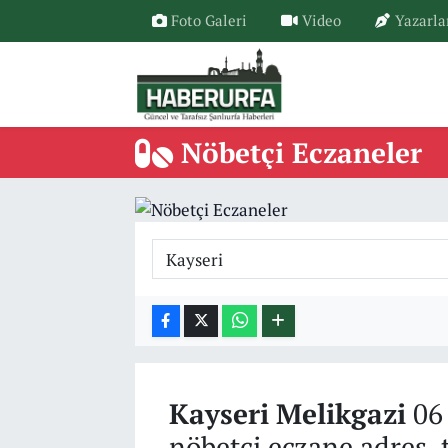
Foto Galeri
Video
Yazarla
Nöbetçi Eczaneler
Kayseri
Melikgazi
06 
nöbetçi eczane adres, 