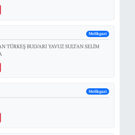
Melikgazi
N TÜRKEŞ BULVARI YAVUZ SULTAN SELİM
A
Melikgazi