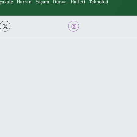
çakale
Harran
Yaşam
Dünya
Halfeti
Teknoloji