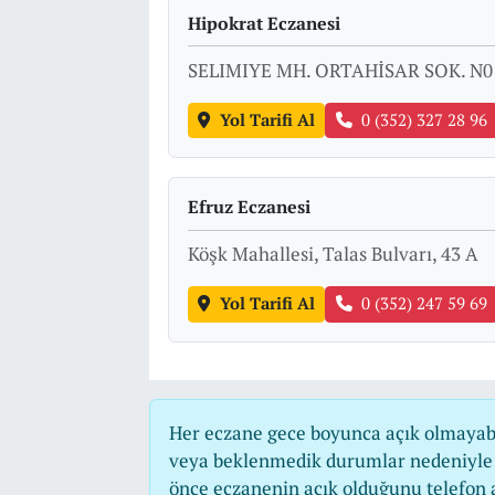
Hipokrat Eczanesi
SELIMIYE MH. ORTAHİSAR SOK. N0
Yol Tarifi Al
0 (352) 327 28 96
Efruz Eczanesi
Köşk Mahallesi, Talas Bulvarı, 43 A
Yol Tarifi Al
0 (352) 247 59 69
Her eczane gece boyunca açık olmayabili
veya beklenmedik durumlar nedeniyle 
önce eczanenin açık olduğunu telefon ara