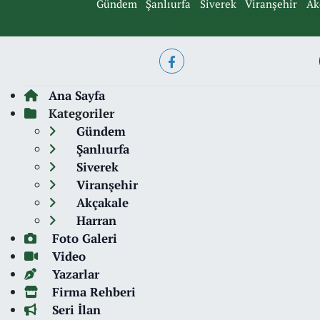
Gündem
Şanlıurfa
Siverek
Viranşehir
Ak
Ana Sayfa
Kategoriler
Gündem
Şanlıurfa
Siverek
Viranşehir
Akçakale
Harran
Foto Galeri
Video
Yazarlar
Firma Rehberi
Seri İlan