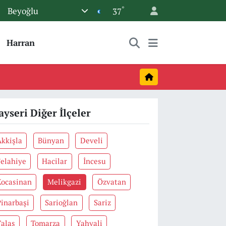
°
Beyoğlu
37
Harran
ayseri Diğer İlçeler
Akkişla
Bünyan
Develi
Felahiye
Hacilar
İncesu
Kocasinan
Melikgazi
Özvatan
Pinarbaşi
Sarioğlan
Sariz
Talas
Tomarza
Yahyali