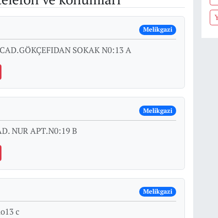
Y
Melikgazi
CAD.GÖKÇEFIDAN SOKAK N0:13 A
Melikgazi
D. NUR APT.N0:19 B
Melikgazi
no13 c