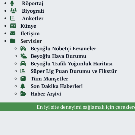
Röportaj
Biyografi
Anketler
Künye
İletişim
Servisler
Beyoğlu Nöbetçi Eczaneler
Beyoğlu Hava Durumu
Beyoğlu Trafik Yoğunluk Haritası
Süper Lig Puan Durumu ve Fikstür
Tüm Manşetler
Son Dakika Haberleri
Haber Arşivi
En iyi site deneyimi sağlamak için çerezle