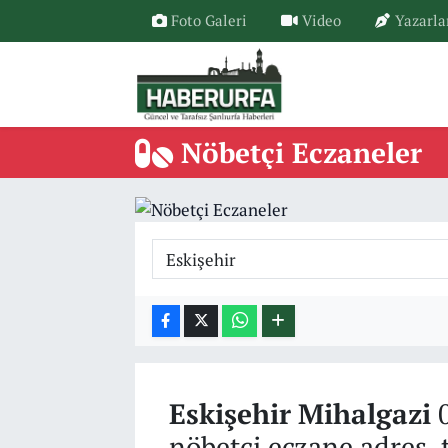
Foto Galeri
Video
Yazarla
Nöbetçi Eczaneler
Eskişehir
Mihalgazi
0
nöbetçi eczane adres, 