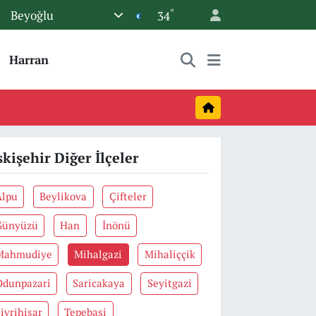
°
Beyoğlu
34
Harran
skişehir Diğer İlçeler
Alpu
Beylikova
Çifteler
Günyüzü
Han
İnönü
Mahmudiye
Mihalgazi
Mihaliççik
Odunpazari
Saricakaya
Seyitgazi
ivrihisar
Tepebaşi