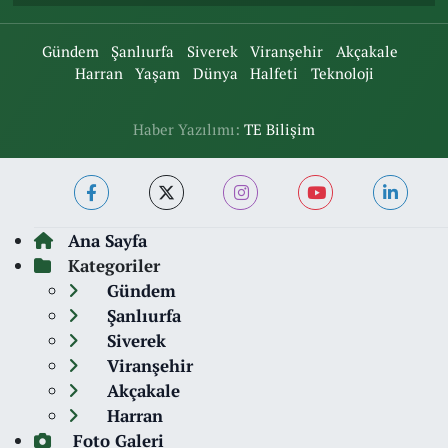
Gündem
Şanlıurfa
Siverek
Viranşehir
Akçakale
Harran
Yaşam
Dünya
Halfeti
Teknoloji
Haber Yazılımı:
TE Bilişim
Ana Sayfa
Kategoriler
Gündem
Şanlıurfa
Siverek
Viranşehir
Akçakale
Harran
Foto Galeri