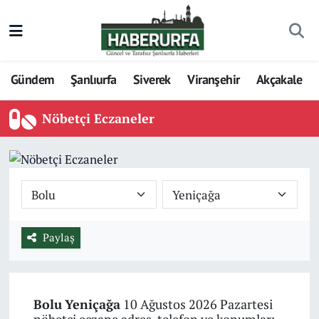
Gündem
Şanlıurfa
Siverek
Viranşehir
Akçakale
Nöbetçi Eczaneler
Paylaş
Bolu
Yeniçağa
10 Ağustos 2026 Pazartesi