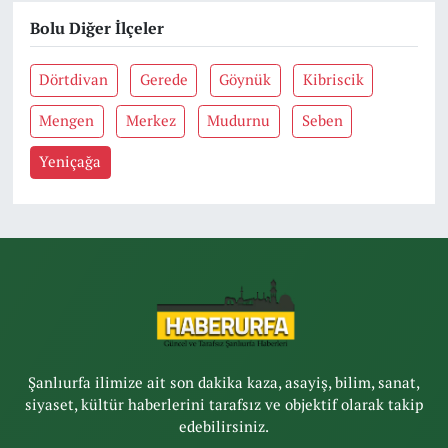
Bolu Diğer İlçeler
Dörtdivan
Gerede
Göynük
Kibriscik
Mengen
Merkez
Mudurnu
Seben
Yeniçağa
Şanlıurfa ilimize ait son dakika kaza, asayiş, bilim, sanat,
siyaset, kültür haberlerini tarafsız ve objektif olarak takip
edebilirsiniz.