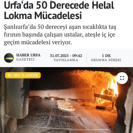
Urfa’da 50 Derecede Helal
Lokma Mücadelesi
Şanlıurfa’da 50 dereceyi aşan sıcaklıkta taş
fırının başında çalışan ustalar, ateşle iç içe
geçim mücadelesi veriyor.
HABER URFA
31.07.2025 - 09:42
1 DK
GAZETECI
YAYINLANMA
OKUNMA SÜRESI
BU BIR İLANDIR