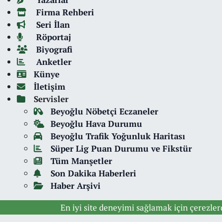
Firma Rehberi
Seri İlan
Röportaj
Biyografi
Anketler
Künye
İletişim
Servisler
Beyoğlu Nöbetçi Eczaneler
Beyoğlu Hava Durumu
Beyoğlu Trafik Yoğunluk Haritası
Süper Lig Puan Durumu ve Fikstür
Tüm Manşetler
Son Dakika Haberleri
Haber Arşivi
En iyi site deneyimi sağlamak için çerezle