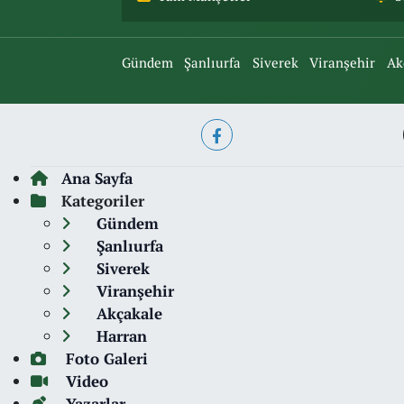
Gündem
Şanlıurfa
Siverek
Viranşehir
Ak
Ana Sayfa
Kategoriler
Gündem
Şanlıurfa
Siverek
Viranşehir
Akçakale
Harran
Foto Galeri
Video
Yazarlar