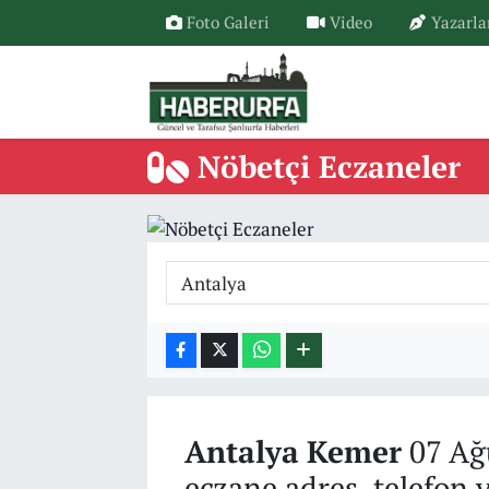
Foto Galeri
Video
Yazarla
Nöbetçi Eczaneler
Antalya
Kemer
07 Ağ
eczane adres, telefon 