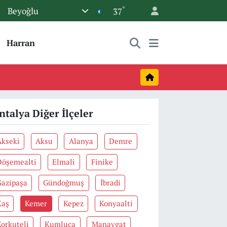
°
Beyoğlu
37
Harran
ntalya Diğer İlçeler
Akseki
Aksu
Alanya
Demre
Döşemealti
Elmali
Finike
Gazipaşa
Gündoğmuş
İbradi
Kaş
Kemer
Kepez
Konyaalti
Korkuteli
Kumluca
Manavgat