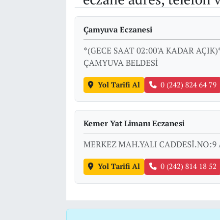
Çamyuva Eczanesi
*(GECE SAAT 02:00'A KADAR AÇIK
ÇAMYUVA BELDESİ
Yol Tarifi Al
0 (242) 824 64 79
Kemer Yat Limanı Eczanesi
MERKEZ MAH.YALI CADDESİ.NO:9
Yol Tarifi Al
0 (242) 814 18 52