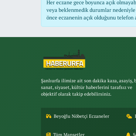
Her eczane gece boyunca açık olmayabili
veya beklenmedik durumlar nedeniyle 
önce eczanenin açık olduğunu telefon ara
Şanlıurfa ilimize ait son dakika kaza, asayiş, 
sanat, siyaset, kültür haberlerini tarafsız ve
objektif olarak takip edebilirsiniz.
Beyoğlu Nöbetçi Eczaneler
Tüm Manşetler
S