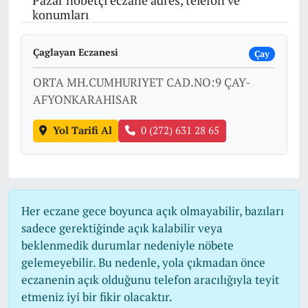
Pazar nöbetçi eczane adres, telefon ve
konumları
Çaglayan Eczanesi
Çay
ORTA MH.CUMHURIYET CAD.NO:9 ÇAY-
AFYONKARAHISAR
Yol Tarifi Al
0 (272) 631 28 65
Her eczane gece boyunca açık olmayabilir, bazıları
sadece gerektiğinde açık kalabilir veya
beklenmedik durumlar nedeniyle nöbete
gelemeyebilir. Bu nedenle, yola çıkmadan önce
eczanenin açık olduğunu telefon aracılığıyla teyit
etmeniz iyi bir fikir olacaktır.