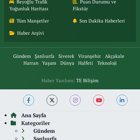
Beyoğlu Trafik
Puan Durumu ve
Yoğunluk Haritası
Fikstür
Tüm Manşetler
Son Dakika Haberleri
Haber Arşivi
Gündem
Şanlıurfa
Siverek
Viranşehir
Akçakale
Harran
Yaşam
Dünya
Halfeti
Teknoloji
Haber Yazılımı:
TE Bilişim
Ana Sayfa
Kategoriler
Gündem
Şanlıurfa