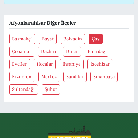
Afyonkarahisar Diğer İlçeler
Başmakçi
Bayat
Bolvadin
Çay
Çobanlar
Dazkiri
Dinar
Emirdağ
Evciler
Hocalar
İhsaniye
İscehisar
Kizilören
Merkez
Sandikli
Sinanpaşa
Sultandaği
Şuhut