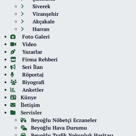
Siverek
Viranşehir
Akçakale
Harran
Foto Galeri
Video
Yazarlar
Firma Rehberi
Seri İlan
Röportaj
Biyografi
Anketler
Künye
İletişim
Servisler
Beyoğlu Nöbetçi Eczaneler
Beyoğlu Hava Durumu
Beyoğlu Trafik Yoğunluk Haritası