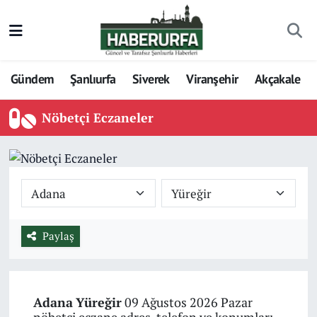
Gündem
Şanlıurfa
Siverek
Viranşehir
Akçakale
Nöbetçi Eczaneler
Paylaş
Adana
Yüreğir
09 Ağustos 2026 Pazar