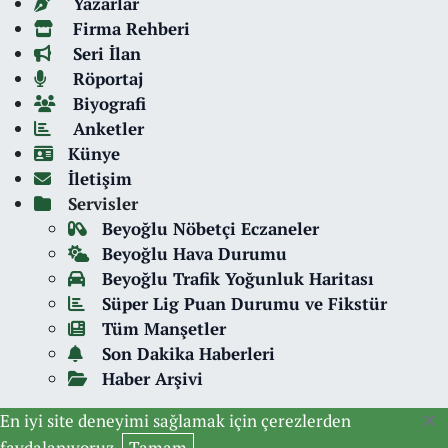
Yazarlar
Firma Rehberi
Seri İlan
Röportaj
Biyografi
Anketler
Künye
İletişim
Servisler
Beyoğlu Nöbetçi Eczaneler
Beyoğlu Hava Durumu
Beyoğlu Trafik Yoğunluk Haritası
Süper Lig Puan Durumu ve Fikstür
Tüm Manşetler
Son Dakika Haberleri
Haber Arşivi
En iyi site deneyimi sağlamak için çerezlerden
faydalanıyoruz.
Tamam