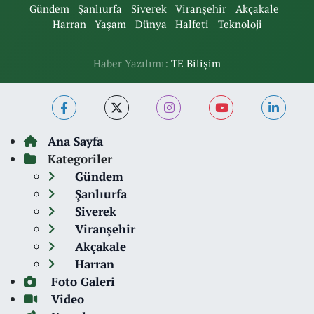
Gündem
Şanlıurfa
Siverek
Viranşehir
Akçakale
Harran
Yaşam
Dünya
Halfeti
Teknoloji
Haber Yazılımı:
TE Bilişim
Ana Sayfa
Kategoriler
Gündem
Şanlıurfa
Siverek
Viranşehir
Akçakale
Harran
Foto Galeri
Video