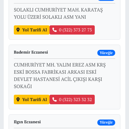
SOLAKLI CUMHURİYET MAH. KARATAŞ
YOLU ÜZERİ SOLAKLI ASM YANI
Yol Tarifi Al
0 (322) 373 27 73
Bademir Eczanesi
Yüreğir
CUMHURİYET MH. YALIM EREZ ASM KRŞ
ESKİ BOSSA FABRİKASI ARKASI ESKİ
DEVLET HASTANESİ ACİL ÇIKIŞI KARŞI
SOKAĞI
Yol Tarifi Al
0 (322) 323 32 32
Ilgın Eczanesi
Yüreğir