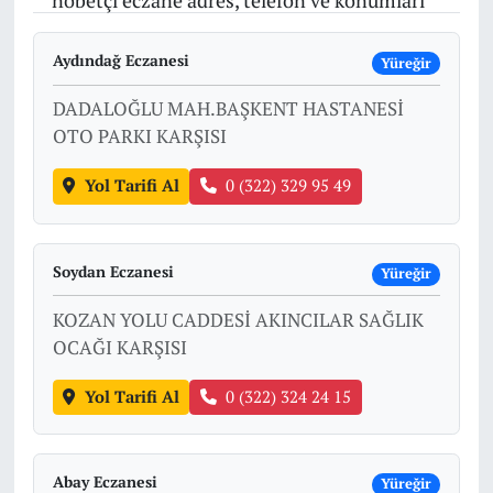
nöbetçi eczane adres, telefon ve konumları
Aydındağ Eczanesi
Yüreğir
DADALOĞLU MAH.BAŞKENT HASTANESİ
OTO PARKI KARŞISI
Yol Tarifi Al
0 (322) 329 95 49
Soydan Eczanesi
Yüreğir
KOZAN YOLU CADDESİ AKINCILAR SAĞLIK
OCAĞI KARŞISI
Yol Tarifi Al
0 (322) 324 24 15
Abay Eczanesi
Yüreğir