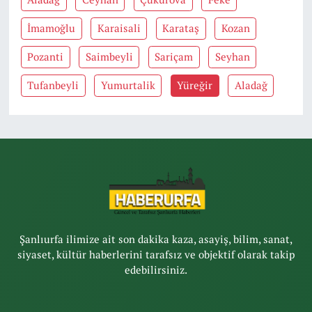
İmamoğlu
Karaisali
Karataş
Kozan
Pozanti
Saimbeyli
Sariçam
Seyhan
Tufanbeyli
Yumurtalik
Yüreğir
Aladağ
Şanlıurfa ilimize ait son dakika kaza, asayiş, bilim, sanat,
siyaset, kültür haberlerini tarafsız ve objektif olarak takip
edebilirsiniz.