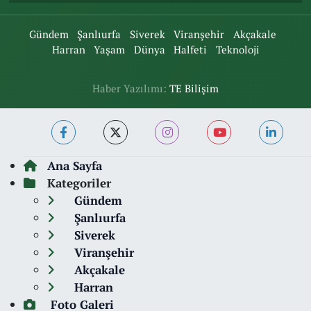
Gündem
Şanlıurfa
Siverek
Viranşehir
Akçakale
Harran
Yaşam
Dünya
Halfeti
Teknoloji
Haber Yazılımı:
TE Bilişim
Ana Sayfa
Kategoriler
Gündem
Şanlıurfa
Siverek
Viranşehir
Akçakale
Harran
Foto Galeri