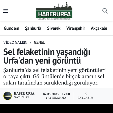
Gündem
Şanlıurfa
Siverek
Viranşehir
Akçakale
VIDEO GALERI
GENEL
Sel felaketinin yaşandığı
Urfa'dan yeni görüntü
Şanlıurfa’da sel felaketinin yeni görüntüleri
ortaya çıktı. Görüntülerde birçok aracın sel
suları tarafından sürüklendiği görülüyor.
HABER URFA
16.03.2023 - 17:00
5
GAZETECI
YAYINLANMA
PAYLAŞIM