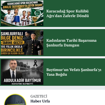
Karacadağ Spor Kulübü
Ağrı'dan Zaferle Döndü
Kadınların Tarihi Başarısına
Şanlıurfa Damgası
Baytimur'un Vefatı Şanlıurfa'yı
Yasa Boğdu
GAZETECI
Haber Urfa