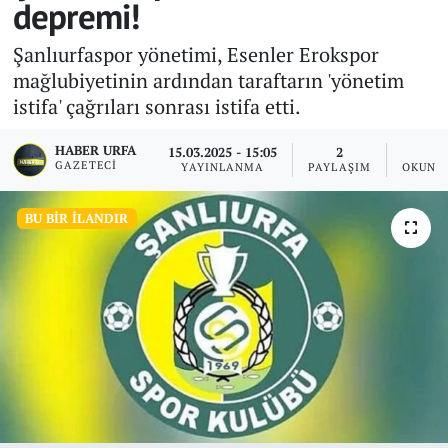
depremi!
Şanlıurfaspor yönetimi, Esenler Erokspor
mağlubiyetinin ardından taraftarın 'yönetim
istifa' çağrıları sonrası istifa etti.
HABER URFA
15.03.2025 - 15:05
2
2
GAZETECI
YAYINLANMA
PAYLAŞIM
OKUNM
BU BIR İLANDIR