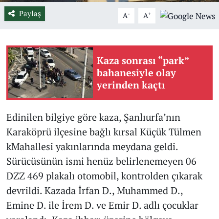
Paylaş
-
+
A
A
Kaza sonrası “park”
bahanesiyle olay
yerinden kaçtı
Edinilen bilgiye göre kaza, Şanlıurfa’nın
Karaköprü ilçesine bağlı kırsal Küçük Tülmen
kMahallesi yakınlarında meydana geldi.
Sürücüsünün ismi henüz belirlenemeyen 06
DZZ 469 plakalı otomobil, kontrolden çıkarak
devrildi. Kazada İrfan D., Muhammed D.,
Emine D. ile İrem D. ve Emir D. adlı çocuklar