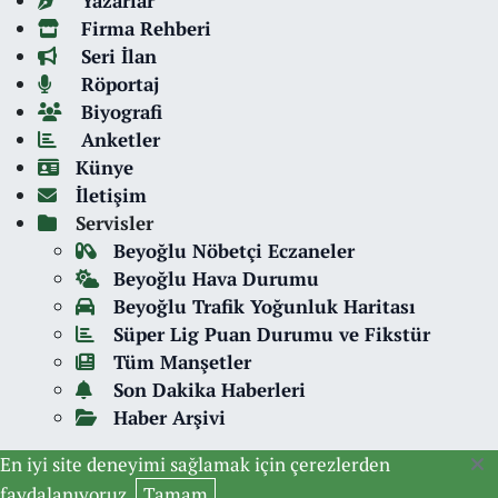
Yazarlar
Firma Rehberi
Seri İlan
Röportaj
Biyografi
Anketler
Künye
İletişim
Servisler
Beyoğlu Nöbetçi Eczaneler
Beyoğlu Hava Durumu
Beyoğlu Trafik Yoğunluk Haritası
Süper Lig Puan Durumu ve Fikstür
Tüm Manşetler
Son Dakika Haberleri
Haber Arşivi
En iyi site deneyimi sağlamak için çerezlerden
faydalanıyoruz.
Tamam