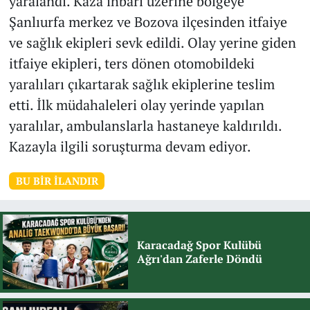
yaralandı. Kaza ihbarı üzerine bölgeye
Şanlıurfa merkez ve Bozova ilçesinden itfaiye
ve sağlık ekipleri sevk edildi. Olay yerine giden
itfaiye ekipleri, ters dönen otomobildeki
yaralıları çıkartarak sağlık ekiplerine teslim
etti. İlk müdahaleleri olay yerinde yapılan
yaralılar, ambulanslarla hastaneye kaldırıldı.
Kazayla ilgili soruşturma devam ediyor.
BU BIR İLANDIR
Karacadağ Spor Kulübü
Ağrı'dan Zaferle Döndü