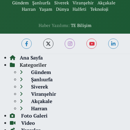
Gündem
Şanlıurfa
Siverek
Viranşehir
Akçakale
Harran
Yaşam
Dünya
Halfeti
Teknoloji
Haber Yazılımı:
TE Bilişim
Ana Sayfa
Kategoriler
Gündem
Şanlıurfa
Siverek
Viranşehir
Akçakale
Harran
Foto Galeri
Video