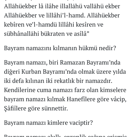
Allāhüekber lâ ilâhe illallāhü vallāhü ekber
Allāhüekber ve lillâhi’l-hamd. Allāhüekber
kebîren ve’l-hamdü lillâhi kesîren ve
sübhânallāhi bükraten ve asîlâ”
Bayram namazını kılmanın hükmü nedir?
Bayram namazı, biri Ramazan Bayramı’nda
diğeri Kurban Bayramı’nda olmak üzere yılda
iki defa kılınan iki rekatlık bir namazdır.
Kendilerine cuma namazı farz olan kimselere
bayram namazı kılmak Hanefîlere göre vâcip,
Şâfiîlere göre sünnettir.
Bayram namazı kimlere vaciptir?
Bayram namazı akıllı, ergenlik çağına erişmiş,