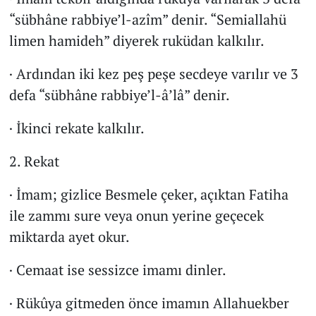
“sübhâne rabbiye’l-azîm” denir. “Semiallahü
limen hamideh” diyerek ruküdan kalkılır.
· Ardından iki kez peş peşe secdeye varılır ve 3
defa “sübhâne rabbiye’l-â’lâ” denir.
· İkinci rekate kalkılır.
2. Rekat
· İmam; gizlice Besmele çeker, açıktan Fatiha
ile zammı sure veya onun yerine geçecek
miktarda ayet okur.
· Cemaat ise sessizce imamı dinler.
· Rükûya gitmeden önce imamın Allahuekber