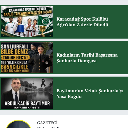
Karacadağ Spor Kulübü
Ağrı'dan Zaferle Döndü
Kadınların Tarihi Başarısına
Şanlıurfa Damgası
Baytimur'un Vefatı Şanlıurfa'yı
Yasa Boğdu
GAZETECI