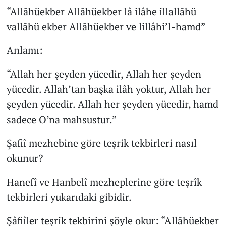
“Allāhüekber Allāhüekber lâ ilâhe illallāhü
vallāhü ekber Allāhüekber ve lillâhi’l-hamd”
Anlamı:
“Allah her şeyden yücedir, Allah her şeyden
yücedir. Allah’tan başka ilâh yoktur, Allah her
şeyden yücedir. Allah her şeyden yücedir, hamd
sadece O’na mahsustur.”
Şafiî mezhebine göre teşrik tekbirleri nasıl
okunur?
Hanefî ve Hanbelî mezheplerine göre teşrîk
tekbirleri yukarıdaki gibidir.
Şâfiîler teşrik tekbirini şöyle okur: “Allāhüekber