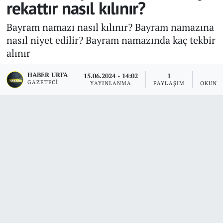
rekattır nasıl kılınır?
Bayram namazı nasıl kılınır? Bayram namazına
nasıl niyet edilir? Bayram namazında kaç tekbir
alınır
HABER URFA
15.06.2024 - 14:02
1
5
GAZETECI
YAYINLANMA
PAYLAŞIM
OKUNM