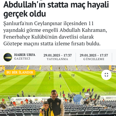
Abdullah'ın statta maç hayali
gerçek oldu
Şanlıurfa'nın Ceylanpınar ilçesinden 11
yaşındaki görme engelli Abdullah Kahraman,
Fenerbahçe Kulübü'nün davetlisi olarak
Göztepe maçını statta izleme fırsatı buldu.
HABER URFA
29.01.2025 - 17:37
29.01.2025 - 17:57
GAZETECI
YAYINLANMA
GÜNCELLEME
BU BIR İLANDIR