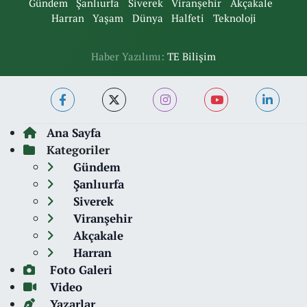
Gündem
Şanlıurfa
Siverek
Viranşehir
Akçakale
Harran
Yaşam
Dünya
Halfeti
Teknoloji
Haber Yazılımı:
TE Bilişim
Ana Sayfa
Kategoriler
Gündem
Şanlıurfa
Siverek
Viranşehir
Akçakale
Harran
Foto Galeri
Video
Yazarlar