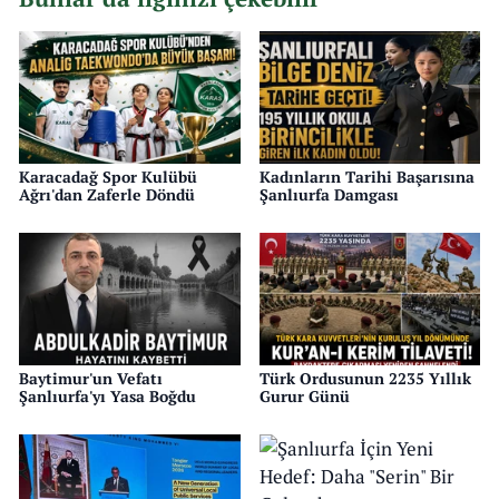
Karacadağ Spor Kulübü
Kadınların Tarihi Başarısına
Ağrı'dan Zaferle Döndü
Şanlıurfa Damgası
Baytimur'un Vefatı
Türk Ordusunun 2235 Yıllık
Şanlıurfa'yı Yasa Boğdu
Gurur Günü