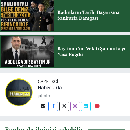
Kadınların Tarihi Başarısına
Şanlıurfa Damgası
Baytimur'un Vefatı Şanlıurfa'yı
Yasa Boğdu
GAZETECI
Haber Urfa
admin
Bunlar da ilginizi çekebilir