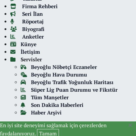
Firma Rehberi
Seri İlan
Röportaj
Biyografi
Anketler
Künye
İletişim
Servisler
Beyoğlu Nöbetçi Eczaneler
Beyoğlu Hava Durumu
Beyoğlu Trafik Yoğunluk Haritası
Süper Lig Puan Durumu ve Fikstür
Tüm Manşetler
Son Dakika Haberleri
Haber Arşivi
En iyi site deneyimi sağlamak için çerezlerden
faydalanıyoruz.
Tamam