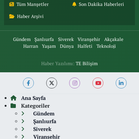
Tüm Manşetler
Son Dakika Haberleri
Haber Arşivi
Gündem
Şanlıurfa
Siverek
Viranşehir
Akçakale
Harran
Yaşam
Dünya
Halfeti
Teknoloji
Haber Yazılımı:
TE Bilişim
Ana Sayfa
Kategoriler
Gündem
Şanlıurfa
Siverek
Viranşehir