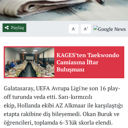
Paylaş
-
+
A
A
KAGES’ten Taekwondo
Camiasına İftar
Buluşması
Galatasaray, UEFA Avrupa Ligi'ne son 16 play-
off turunda veda etti. Sarı-kırmızılı
ekip, Hollanda ekibi AZ Alkmaar ile karşılaştığı
etapta rakibine diş bileyemedi. Okan Buruk ve
öğrencileri, toplamda 6-3'lük skorla elendi.