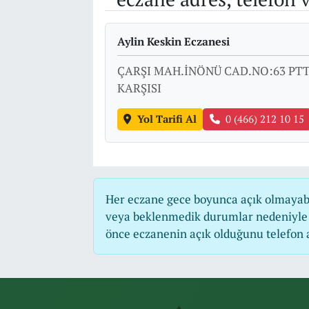
Aylin Keskin Eczanesi
ÇARŞI MAH.İNÖNÜ CAD.NO:63 PT
KARŞISI
Yol Tarifi Al
0 (466) 212 10 15
Her eczane gece boyunca açık olmayabili
veya beklenmedik durumlar nedeniyle 
önce eczanenin açık olduğunu telefon ara