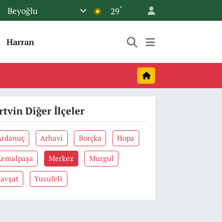
°
Beyoğlu
29
Harran
rtvin Diğer İlçeler
Ardanuç
Arhavi
Borçka
Hopa
Kemalpaşa
Merkez
Murgul
Şavşat
Yusufeli